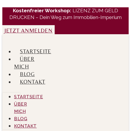
Zum
Kostenfreier Workshop:
LIZENZ ZUM GELD
Inhalt
DRUCKEN – Dein Weg zum Immobilien-Imperium
wechseln
JETZT ANMELDEN
STARTSEITE
ÜBER
MICH
BLOG
KONTAKT
STARTSEITE
ÜBER
MICH
BLOG
KONTAKT